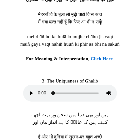
मेहरबाँ हो के बुला लो मुझे चाहो जिस वक़्त
मैं गया वक़्त नहीं हूँ कि फिर आ भी न सकूँ
mehrbāñ ho ke bulā lo mujhe chāho jis vaqt
maiñ gayā vaqt nahīñ huuñ ki phir aa bhī na sakūñ
For Meaning & Interpretation,
Click Here
3. The Uniqueness of Ghalib
ہیں اور بھی دنیا میں سخن ور بہت اچھے
کہتے ہیں کہ غالبؔ کا ہے انداز بیاں اور
हैं और भी दुनिया में सुख़न-वर बहुत अच्छे