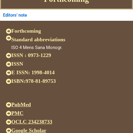
Editors' note
Forthcoming
Standard abbreviations
ISO 4 Mens Sana Monogr.
ISSN : 0973-1229
ISSN
E ISSN: 1998-4014
ISBN:978-81-89753
PubMed
PMC
OCLC 234238733
Google Scholar