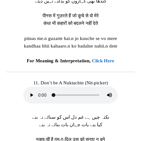
کندھا بھی کہاروں کو بدلنے نہیں دیتے
पीनस में गुज़रते हैं जो कूचे से वो मेरे
कंधा भी कहारों को बदलने नहीं देते
piinas me.n guzarte hai.n jo kuuche se vo mere
kandhaa bhii kahaaro.n ko badalne nahii.n dete
For Meaning & Interpretation,
Click Here
11. Don’t be A Nuktachin (Nit-picker)
نکتہ چیں ہے غم دل اس کو سنائے نہ بنے
کیا بنے بات جہاں بات بنائے نہ بنے
नुक्ता-चीं है ग़म-ए-दिल उस को सुनाए न बने