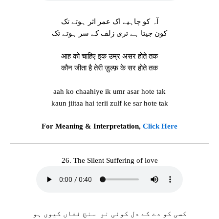
آہ کو چاہیے اک عمر اثر ہوتے تک
کون جیتا ہے تری زلف کے سر ہوتے تک
आह को चाहिए इक उम्र असर होते तक
कौन जीता है तेरी ज़ुल्फ़ के सर होते तक
aah ko chaahiye ik umr asar hote tak
kaun jiitaa hai terii zulf ke sar hote tak
For Meaning & Interpretation,
Click Here
26. The Silent Suffering of love
کسی کو دے کے دل کوئی نواسنج فغاں کیوں ہو