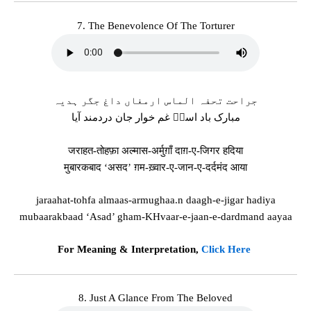
7. The Benevolence Of The Torturer
جراحت تحفہ الماس ارمغاں داغ جگر ہدیہ
مبارک باد اسدؔ غم خوار جان دردمند آیا
जराहत-तोहफ़ा अल्मास-अर्मुग़ाँ दाग़-ए-जिगर हदिया
मुबारकबाद ‘असद’ ग़म-ख़्वार-ए-जान-ए-दर्दमंद आया
jaraahat-tohfa almaas-armughaa.n daagh-e-jigar hadiya
mubaarakbaad ‘Asad’ gham-KHvaar-e-jaan-e-dardmand aayaa
For Meaning & Interpretation,
Click Here
8. Just A Glance From The Beloved