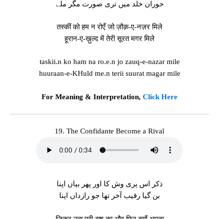
حوران خلد میں تری صورت مگر ملے
तस्कीं को हम न रोएँ जो ज़ौक़-ए-नज़र मिले
हूरान-ए-ख़ुल्द में तेरी सूरत मगर मिले
taskii.n ko ham na ro.e.n jo zauq-e-nazar mile
huuraan-e-KHuld me.n terii suurat magar mile
For Meaning & Interpretation,
Click Here
19. The Confidante Become a Rival
ذکر اس پری وش کا اور پھر بیاں اپنا
بن گیا رقیب آخر تھا جو رازداں اپنا
ज़िक्र उस परी-वश का और फिर बयाँ अपना