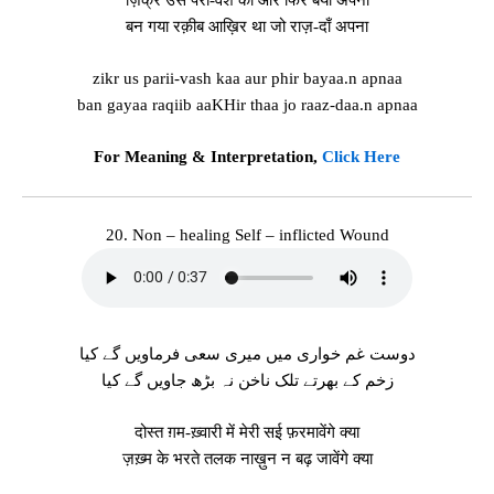
बन गया रक़ीब आख़िर था जो राज़-दाँ अपना
zikr us parii-vash kaa aur phir bayaa.n apnaa
ban gayaa raqiib aaKHir thaa jo raaz-daa.n apnaa
For Meaning & Interpretation,
Click Here
20. Non – healing Self – inflicted Wound
دوست غم خواری میں میری سعی فرماویں گے کیا
زخم کے بھرتے تلک ناخن نہ بڑھ جاویں گے کیا
दोस्त ग़म-ख़्वारी में मेरी सई फ़रमावेंगे क्या
ज़ख़्म के भरते तलक नाख़ुन न बढ़ जावेंगे क्या