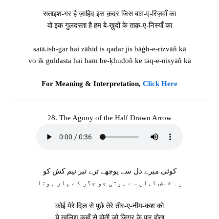
सताइश-गर है ज़ाहिद इस क़दर जिस बाग़-ए-रिज़वाँ का
वो इक गुलदस्ता है हम बे-ख़ुदों के ताक़-ए-निस्याँ का
satā.ish-gar hai zāhid is qadar jis bāġh-e-rizvāñ kā
vo ik guldasta hai ham be-ḳhudoñ ke tāq-e-nisyāñ kā
For Meaning & Interpretation,
Click Here
28. The Agony of the Half Drawn Arrow
کوئی میرے دل سے پوچھے ترے تیر نیم کش کو
یہ خلش کہاں سے ہوتی جو جگر کے پار ہوتا
कोई मेरे दिल से पूछे तेरे तीर-ए-नीम-कश को
ये ख़लिश कहाँ से होती जो जिगर के पार होता