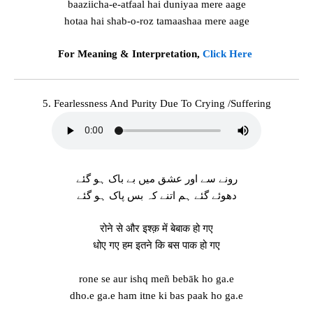
baaziicha-e-atfaal hai duniyaa mere aage
hotaa hai shab-o-roz tamaashaa mere aage
For Meaning & Interpretation,
Click Here
5. Fearlessness And Purity Due To Crying /Suffering
رونے سے اور عشق میں بے باک ہو گئے
دھوئے گئے ہم اتنے کہ بس پاک ہو گئے
रोने से और इश्क़ में बेबाक हो गए
धोए गए हम इतने कि बस पाक हो गए
rone se aur ishq meñ bebāk ho ga.e
dho.e ga.e ham itne ki bas paak ho ga.e