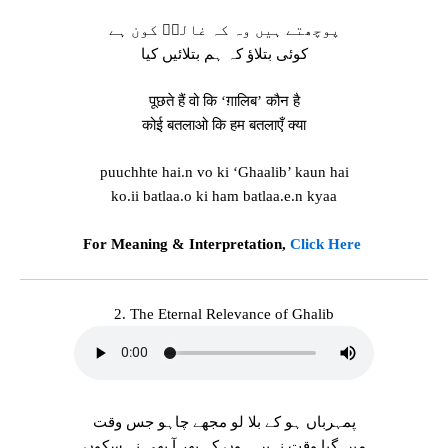
پوچھتے ہیں وہ کہ غالبؔ کون ہے
کوئی بتلاؤ کہ ہم بتلائیں کیا
पूछते हैं वो कि ‘ग़ालिब’ कौन है
कोई बतलाओ कि हम बतलाएँ क्या
puuchhte hai.n vo ki ‘Ghaalib’ kaun hai
ko.ii batlaa.o ki ham batlaa.e.n kyaa
For Meaning & Interpretation,
Click Here
2. The Eternal Relevance of Ghalib
پمہرباں ہو کے بلا لو مجھے چاہو جس وقت
میں گیا وقت نہیں ہوں کہ پھر آ بھی نہ سکوں