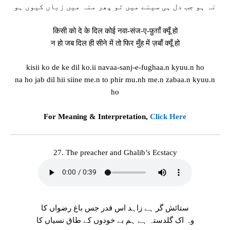
نہ ہو جب دل ہی سینے میں تو پھر منہ میں زباں کیوں ہو
किसी को दे के दिल कोई नवा-संज-ए-फ़ुग़ाँ क्यूँ हो
न हो जब दिल ही सीने में तो फिर मुँह में ज़बाँ क्यूँ हो
kisii ko de ke dil ko.ii navaa-sanj-e-fughaa.n kyuu.n ho
na ho jab dil hii siine me.n to phir mu.nh me.n zabaa.n kyuu.n
ho
For Meaning & Interpretation,
Click Here
27. The preacher and Ghalib’s Ecstacy
ستائش گر ہے زاہد اس قدر جس باغ رضواں کا
وہ اک گلدستہ ہے ہم بے خودوں کے طاق نسیاں کا