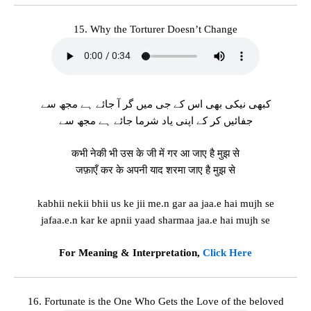
15. Why the Torturer Doesn’t Change
کبھی نیکی بھی اس کے جی میں گر آ جائے ہے مجھ سے
جفائیں کر کے اپنی یاد شرما جائے ہے مجھ سے
कभी नेकी भी उस के जी में गर आ जाए है मुझ से
जफ़ाएँ कर के अपनी याद शरमा जाए है मुझ से
kabhii nekii bhii us ke jii me.n gar aa jaa.e hai mujh se
jafaa.e.n kar ke apnii yaad sharmaa jaa.e hai mujh se
For Meaning & Interpretation,
Click Here
16. Fortunate is the One Who Gets the Love of the beloved