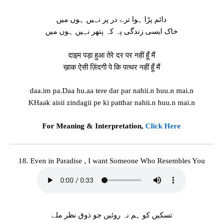
دائم پڑا ہوا ترے در پر نہیں ہوں میں
خاک ایسی زندگی پہ کہ پتھر نہیں ہوں میں
दाइम पड़ा हुआ तेरे दर पर नहीं हूँ मैं
ख़ाक ऐसी ज़िंदगी पे कि पत्थर नहीं हूँ मैं
daa.im pa.Daa hu.aa tere dar par nahii.n huu.n mai.n
KHaak aisii zindagii pe ki patthar nahii.n huu.n mai.n
For Meaning & Interpretation,
Click Here
18. Even in Paradise , I want Someone Who Resembles You
تسکیں کو ہم نہ روئیں جو ذوق نظر ملے