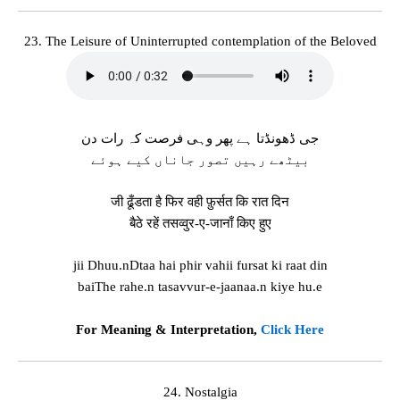
23. The Leisure of Uninterrupted contemplation of the Beloved
جی ڈھونڈتا ہے پھر وہی فرصت کہ رات دن
بیٹھے رہیں تصور جاناں کیے ہوئے
जी ढूँडता है फिर वही फ़ुर्सत कि रात दिन
बैठे रहें तसव्वुर-ए-जानाँ किए हुए
jii Dhuu.nDtaa hai phir vahii fursat ki raat din
baiThe rahe.n tasavvur-e-jaanaa.n kiye hu.e
For Meaning & Interpretation,
Click Here
24. Nostalgia