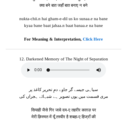
क्या बने बात जहाँ बात बनाए न बने
nukta-chii.n hai gham-e-dil us ko sunaa.e na bane
kyaa bane baat jahaa.n baat banaa.e na bane
For Meaning & Interpretation,
Click Here
12. Darkened Memory of The Night of Separation
سیاہی جیسے گر جاوے دمِ تحریر کاغذ پر
مری قسمت میں یوں تصویر ہے شبہائے ہجراں کی
सियाही जैसे गिर जावे दम-ए तहरीर काग़ज़ पर
मेरी क़िस्मत में यूँ तस्वीर है शबहा-ए हिज्राँ की