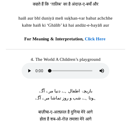
कहते हैं कि ‘ग़ालिब’ का है अंदाज़-ए-बयाँ और
haiñ aur bhī duniyā meñ suḳhan-var bahut achchhe
kahte haiñ ki ‘Ghālib’ kā hai andāz-e-bayāñ aur
For Meaning & Interpretation,
Click Here
4. The World A Children’s playground
بازیچۂ اطفال ہے دنیا مرے آگے
ہوتا ہے شب و روز تماشا مرے آگے
बाज़ीचा-ए-अतफ़ाल है दुनिया मेरे आगे
होता है शब-ओ-रोज़ तमाशा मेरे आगे