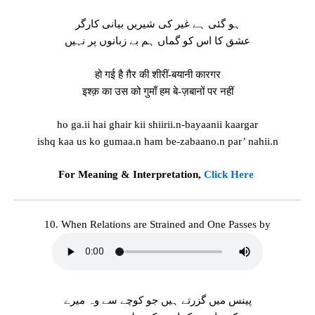
ہو گئی ہے غیر کی شیریں بیانی کارگر
عشق کا اس کو گماں ہم بے زبانوں پر نہیں
हो गई है ग़ैर की शीरीं-बयानी कारगर
इश्क़ का उस को गुमाँ हम बे-ज़बानों पर नहीं
ho ga.ii hai ghair kii shiirii.n-bayaanii kaargar
ishq kaa us ko gumaa.n ham be-zabaano.n par’ nahii.n
For Meaning & Interpretation,
Click Here
10. When Relations are Strained and One Passes by
پینس میں گزرتے ہیں جو کوچے سے وہ میرے